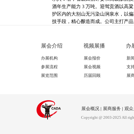
酒年生产能力 3 万吨。迎驾贡酒以高
护区内的大别山无污染山涧泉水，以偏
技手段，精心酿造而成。公司主打产品
之星系列、百年迎驾系列、迎驾糟坊系
态发酵、生态循环”为一体的酿造生态
鲜明风格，赢得了权威机构、市场和广
展会介绍
视频展播
办
护产品”、“中国驰名商标”、“中华老
办展机构
展会报价
新
遗产名录”。迎驾人以“脚踏实地，开拓
国迎驾，礼仪天下”为品牌理念，倾力
参展流程
展会视频
支
为“实现百亿迎驾目标、奠定百年迎驾
展览范围
历届回顾
展
展会概况
|
展商服务
|
观众
Copyright @ 2003-2025 All righ