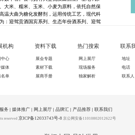
粱、大米、糯米、玉米、小麦为原料，依托自然保
高温大曲为糖化发酵剂，运用传统工艺，现代科
为：迎驾贡酒国宾系列、生态年份酒系列、迎驾
列等。迎驾“生态产区、生态剐水、生态原料、生
好酒的天然优势，铸就了“窖香幽雅、绵甜爽口”的
大消费者的一致好评，先后获得“国家地理标志保
展机构
资料下载
热门搜索
联系
字号”等殊荣，迎驾酒传统酿造技艺列入“非物质文化
闻中心
展会专题
网上展厅
地址
创新，勤于学习，善于研究”为企业精神，以“中
打造“中国人的迎宾酒”。十二五期间，迎驾人正
持媒体
素材下载
现场服务
电话
基业”的宏伟蓝图而努力奋斗！
商名单
展商手册
独家解析
联系人
服务
|
媒体推广
|
网上展厅
|
品牌汇
|
产品推荐
|
联系我们
京ICP备12033743号-8
ts reserved
京公网安备11010802012622号