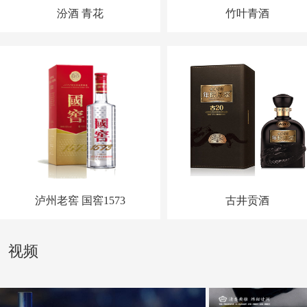
汾酒 青花
竹叶青酒
泸州老窖 国窖1573
古井贡酒
视频