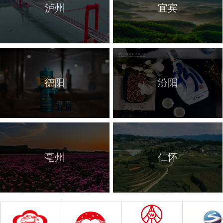
泸州
宜宾
德阳
汾阳
亳州
仁怀